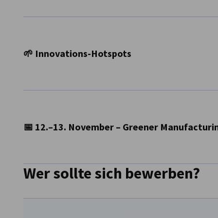
Direkter Austausch mit Kommunen, Industrievertreter:inne
Transformation vorantreiben.
🌱 Innovations-Hotspots
Besuch des
EUREF Campus
oder des
Green Tech Hub
in Be
grünes Unternehmertum.
📅 12.–13. November – Greener Manufacturin
Wer sollte sich bewerben?
Entdecken Sie die neuesten Trends, Produkte und Dienstle