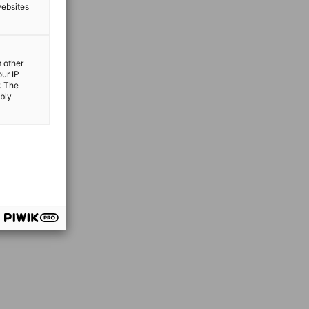
websites
m other
our IP
. The
ibly