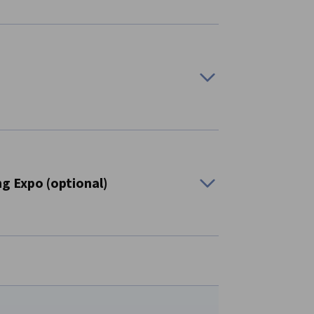
n und Start-ups, die die Clean-Tech-
rlin – Zentren für Klima-Innovation und
g Expo (optional)
istungen im Bereich nachhaltige Produktion.