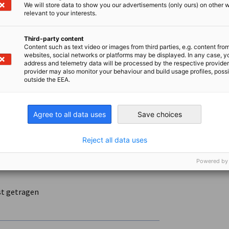
ean-Tech-Bereich
We will store data to show you our advertisements (only ours) on other 
ndung
relevant to your interests.
on
s Development Manager im Clean-Tech-Bereich,
Third-party content
Content such as text video or images from third parties, e.g. content fro
websites, social networks or platforms may be displayed. In any case, y
address and telemetry data will be processed by the respective provider
provider may also monitor your behaviour and build usage profiles, poss
ergie-/Technologieinstitutionen
outside the EEA.
staltung
Agree to all data uses
Save choices
ter:in einer Energieagentur, Diplomat:in mit Fokus
Reject all data uses
onale:r Partner:in oder aus dem
Powered by
an Clean-Tech-Themen
st getragen