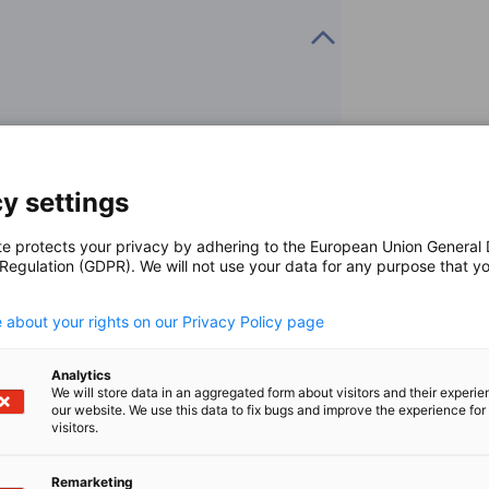
ie- oder Umweltwissenschaften
enarbeit
y settings
tiplizieren
der Wasserstoffforschung, Projektleiter:in eines
te protects your privacy by adhering to the European Union General
 Regulation (GDPR). We will not use your data for any purpose that y
.
 about your rights on our Privacy Policy page
Analytics
de)
We will store data in an aggregated form about visitors and their experi
our website. We use this data to fix bugs and improve the experience for 
visitors.
Remarketing