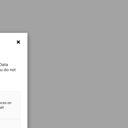
 Data
ou do not
ences on
all