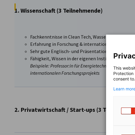
1. Wissenschaft (3 Teilnehmende)
Fachkenntnisse in Clean Tech, Wasserstoff, Energ
Erfahrung in Forschung & internationaler Zusamm
Sehr gute Englisch- und Präsentationsfähigkeiten
Privac
Fähigkeit, Wissen in der eigenen Institution zu mul
Beispiele: Professor:in für Energietechnik, Postdoc in 
This websi
internationalen Forschungsprojekts
Protection
consent to
Learn more
2. Privatwirtschaft / Start-ups (3 Teilnehmen