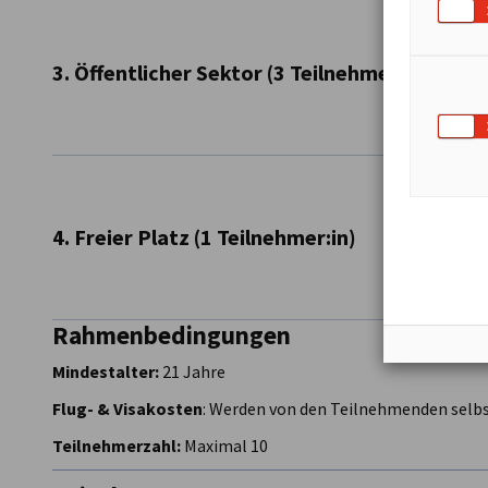
Führungskraft, Gründer:in oder Spezialist:in im Cl
Erfahrung in Technologieentwicklung oder -anwe
Offen für internationales Networking & Kooperati
3. Öffentlicher Sektor (3 Teilnehmende)
Beispiele: CTO eines Wasserstoff-Start-ups, Busines
Innovationsmanager:in im Energiesektor
Vertreter:innen aus Ministerien, Behörden oder En
Strategisches Interesse an Clean Tech & Politikge
Erfahrung in internationaler Zusammenarbeit
4. Freier Platz (1 Teilnehmer:in)
Beispiele: Berater:in für Wasserstoffstrategie, Vertre
auf Energie & Innovation
Rahmenbedingungen
Vertreter:in einer NGO, Medienfachkraft, internati
Bildungssektor
Mindestalter:
21 Jahre
Starke Kommunikationsfähigkeiten & Interesse 
Flug- & Visakosten
: Werden von den Teilnehmenden selb
Teilnehmerzahl:
Maximal 10