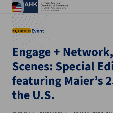
Ein
Event
23/10/2025
Engage + Network,
Scenes: Special Ed
featuring Maier’s 2
the U.S.
German