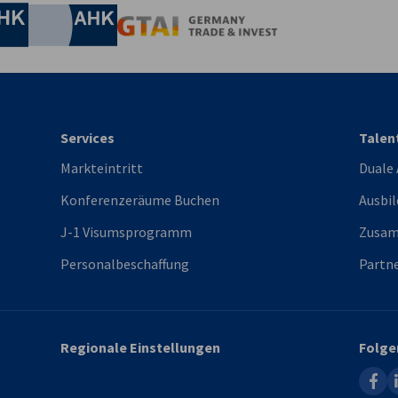
Industrie- und Handelskammer
Industrie- und Handelskammer
AHK.de
Germany Trade & In
Services
Talen
Markteintritt
Duale
Konferenzeräume Buchen
Ausbil
J-1 Visumsprogramm
Zusam
Personalbeschaffung
Partne
Regionale Einstellungen
Folge
faceb
l