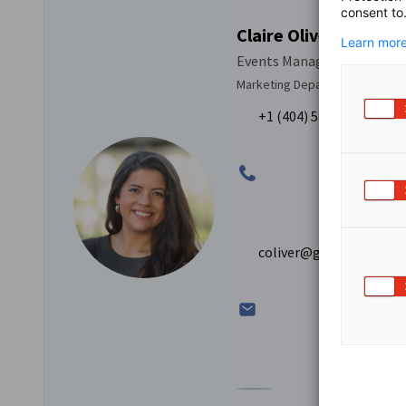
consent to
Claire Oliver
Learn more
Events Manager - GA, AL, F
Marketing Department
+1 (404) 586-6813
coliver@gaccsouth.co
Zum Profil von Claire Olive