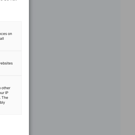
ences on
all
websites
m other
our IP
. The
ibly