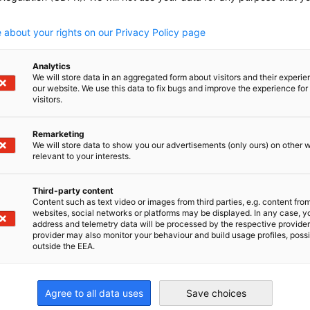
.
 about your rights on our Privacy Policy page
L, MS, TN
Analytics
We will store data in an aggregated form about visitors and their experi
our website. We use this data to fix bugs and improve the experience for 
visitors.
Remarketing
We will store data to show you our advertisements (only ours) on other 
relevant to your interests.
Third-party content
m
Content such as text video or images from third parties, e.g. content fro
websites, social networks or platforms may be displayed. In any case, y
address and telemetry data will be processed by the respective provider
provider may also monitor your behaviour and build usage profiles, poss
outside the EEA.
Agree to all data uses
Save choices
r auf der LinkedIn gehen