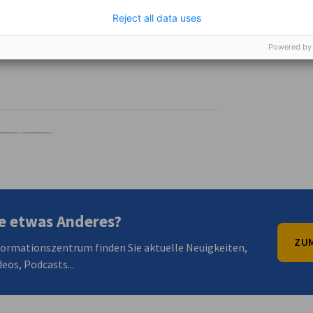
Reject all data uses
Powered by
en
en
 Xing teilen
Kopiere URL zum Clipboard
e etwas Anderes?
ZUM
formationszentrum finden Sie aktuelle Neuigkeiten,
eos, Podcasts...
irtschaft und Energie