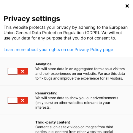
Suche öffnen
Navi
Ein
News & Media Hub:
Category
Privacy settings
Event
This website protects your privacy by adhering to the European
Union General Data Protection Regulation (GDPR). We will not
use your data for any purpose that you do not consent to.
Sie wollen wissen, was die deutsch-amerikanische
Learn more about your rights on our Privacy Policy page
Business-Welt bewegt? Dann sind Sie hier genau richtig.
Analytics
Willkommen im News & Media Hub der GACC South – Ihr
We will store data in an aggregated form about visitors
and their experiences on our website. We use this data
Zugang zu allem, was lesens-, teilens- und wissenswert ist
to fix bugs and improve the experience for all visitors.
Von wirtschaftsrelevanten Schlagzeilen über tiefgehende
Publikationen bis hin zu offiziellen Medienmaterialien – hie
Remarketing
We will store data to show you our advertisements
dokumentieren wir die Impulse, Entwicklungen und Erfol
(only ours) on other websites relevant to your
German
interests.
der transatlantischen Wirtschaft.
Third-party content
Wir berichten nicht nur – wir verstärken Stimmen, vernetz
Content such as text video or images from third
Menschen und erzählen die Geschichten, die unsere
parties, e.g. content from other websites, social