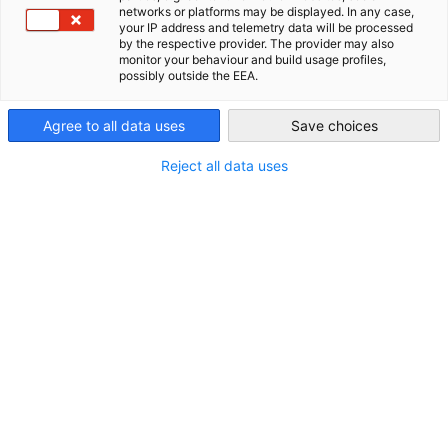
networks or platforms may be displayed. In any case,
Community prägen.
your IP address and telemetry data will be processed
USA - Atlanta
by the respective provider. The provider may also
monitor your behaviour and build usage profiles,
possibly outside the EEA.
Agree to all data uses
Save choices
Filter und Sortierung anzeigen
Filteroptionen wurden erfolgreich aktualisiert
Reject all data uses
Im Zusammenhang mit category. event
CATEGORY.ALL_ EVENT
AHK NEWS
BLOG
BUSINESS PUBLIKATIONE