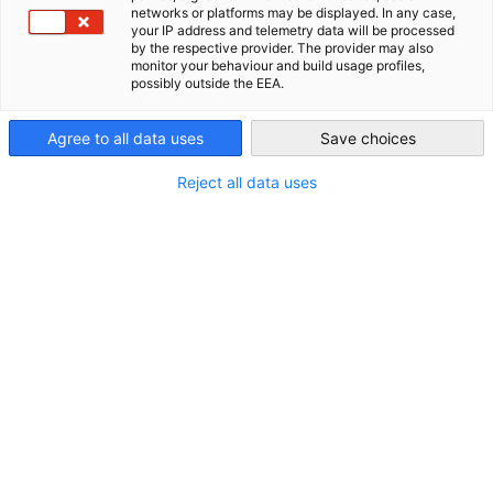
Menschen und erzählen die Geschichten, die unsere
networks or platforms may be displayed. In any case,
Community prägen.
your IP address and telemetry data will be processed
USA - Atlanta
by the respective provider. The provider may also
monitor your behaviour and build usage profiles,
possibly outside the EEA.
Agree to all data uses
Save choices
Filter und Sortierung anzeigen
Filteroptionen wurden erfolgreich aktualisiert
Reject all data uses
Der Info-Hub ist derzeit leer. Schauen Sie bald
wieder vorbei, um neue Beiträge zu sehen!