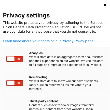
Suche öffnen
Navi
Ein
News & Media Hub:
Category
Privacy settings
Event
This website protects your privacy by adhering to the European
Union General Data Protection Regulation (GDPR). We will not
use your data for any purpose that you do not consent to.
Sie wollen wissen, was die deutsch-amerikanische
Learn more about your rights on our Privacy Policy page
Business-Welt bewegt? Dann sind Sie hier genau richtig.
Analytics
Willkommen im News & Media Hub der GACC South – Ihr
We will store data in an aggregated form about visitors
and their experiences on our website. We use this data
Zugang zu allem, was lesens-, teilens- und wissenswert ist
to fix bugs and improve the experience for all visitors.
Von wirtschaftsrelevanten Schlagzeilen über tiefgehende
Publikationen bis hin zu offiziellen Medienmaterialien – hie
Remarketing
We will store data to show you our advertisements
dokumentieren wir die Impulse, Entwicklungen und Erfol
(only ours) on other websites relevant to your
German
interests.
der transatlantischen Wirtschaft.
Third-party content
Wir berichten nicht nur – wir verstärken Stimmen, vernetz
Content such as text video or images from third
parties, e.g. content from other websites, social