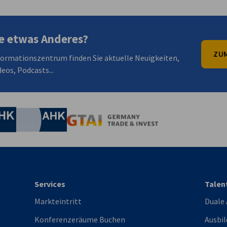
e etwas Anderes?
ZUM
formationszentrum finden Sie aktuelle Neuigkeiten,
eos, Podcasts...
irtschaft und Energie
Industrie- und Handelskammer
Industrie- und Handelskammer
AHK.de
Germany Trade & In
Services
Talen
Markteintritt
Duale
Konferenzeräume Buchen
Ausbil