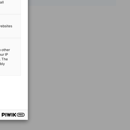
all
websites
m other
our IP
. The
ibly