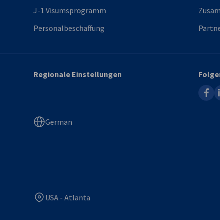
J-1 Visumsprogramm
Zusam
Personalbeschaffung
Partne
Regionale Einstellungen
Folge
faceb
l
German
USA - Atlanta