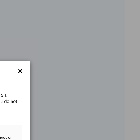
 Data
ou do not
ences on