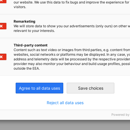
our website. We use this data to fix bugs and improve the experience for 
visitors.
Remarketing
We will store data to show you our advertisements (only ours) on other 
relevant to your interests.
Third-party content
Content such as text video or images from third parties, e.g. content fro
websites, social networks or platforms may be displayed. In any case, y
address and telemetry data will be processed by the respective provider
provider may also monitor your behaviour and build usage profiles, poss
outside the EEA.
Agree to all data uses
Save choices
Reject all data uses
Powered by
en
en
 Xing teilen
Kopiere URL zum Clipboard