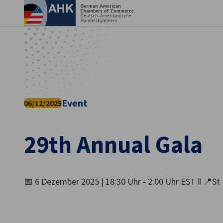
Ein
Event
06/12/2025
29th Annual Gala
German
📅 6 Dezember 2025 | 18:30 Uhr - 2:00 Uhr EST ‖ 📍St 