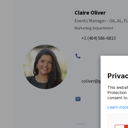
Claire Oliver
Events Manager - GA, AL, F
Marketing Department
+1 (404) 586-6813
Privac
coliver@gaccsouth.co
This websi
Protection
consent to
Learn more
Zum Profil von Claire Olive