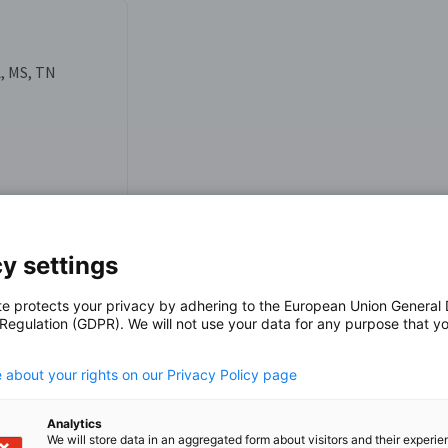
L, MS, TN
y settings
m
te protects your privacy by adhering to the European Union General
 Regulation (GDPR). We will not use your data for any purpose that y
.
 about your rights on our Privacy Policy page
Analytics
We will store data in an aggregated form about visitors and their experi
r auf der LinkedIn gehen