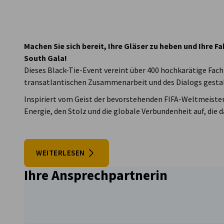
USA - Atlanta
Machen Sie sich bereit, Ihre Gläser zu heben und Ihre F
South Gala!
Dieses Black-Tie-Event vereint über 400 hochkarätige Fach-
transatlantischen Zusammenarbeit und des Dialogs gesta
Inspiriert vom Geist der bevorstehenden FIFA-Weltmeisters
Energie, den Stolz und die globale Verbundenheit auf, die 
WEITERLESEN
Ihre Ansprechpartnerin