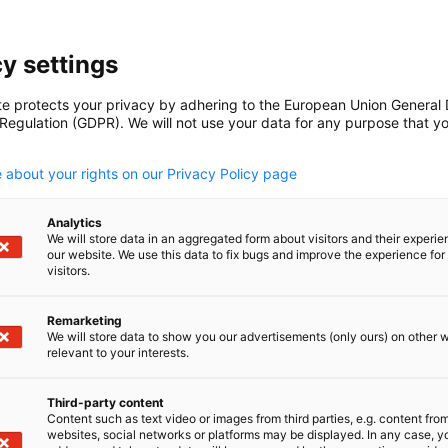
y settings
nal Partners
te protects your privacy by adhering to the European Union General
 Regulation (GDPR). We will not use your data for any purpose that y
stalten. Dominieren. Steigen Sie auf in die oberste Liga de
.
ional Partner, der höchsten Mitgliedsstufe in unserem Netzw
 about your rights on our Privacy Policy page
xklusiven...
Analytics
We will store data in an aggregated form about visitors and their experi
our website. We use this data to fix bugs and improve the experience for 
visitors.
r Spotlight
Remarketing
We will store data to show you our advertisements (only ours) on other 
relevant to your interests.
en unsere Mitglieder im Fokus. Erzählen Sie der Welt, was I
ders – und warum sollte man Sie kennen?
Third-party content
Content such as text video or images from third parties, e.g. content fro
websites, social networks or platforms may be displayed. In any case, y