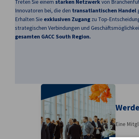
Treten Sie einem
starken Netzwerk
von Branchenfü
Innovatoren bei, die den
transatlantischen Handel
USA - Atlanta
Erhalten Sie
exklusiven Zugang
zu Top-Entscheidun
strategischen Verbindungen und Geschäftsmöglichke
gesamten GACC South Region.
Werde
Eine Mitgl