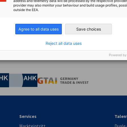
address and telemetry data will be processed by the respective provider
provider may also monitor your behaviour and build usage profiles, poss
outside the EEA.
ederverzeichnis
Agree to all data uses
Save choices
naler Überblick im deutsch-amerikanischen Netzwerk
Reject all data uses
Powered by
irtschaft und Energie
Industrie- und Handelskammer
Industrie- und Handelskammer
AHK.de
Germany Trade & In
Services
Talen
Markteintritt
Duale