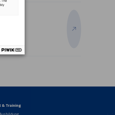
. The
ibly
Mehr ansehen
vest
t & Training
 Ausbildung