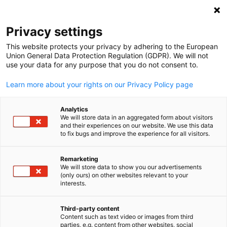
Suche öffnen
Navi
Ein
Privacy settings
This website protects your privacy by adhering to the European
Union General Data Protection Regulation (GDPR). We will not
use your data for any purpose that you do not consent to.
Learn more about your rights on our Privacy Policy page
Analytics
We will store data in an aggregated form about visitors
and their experiences on our website. We use this data
to fix bugs and improve the experience for all visitors.
2025 Wilkes/GACC South. Design created using Canva Pro content.
Licensed under Canva’s Content License Agreement.
Remarketing
Konferenzeräume Buchen
We will store data to show you our advertisements
(only ours) on other websites relevant to your
German
interests.
Sie suchen während Ihres Aufenthalts in Atlanta einen
professionellen Arbeitsplatz? Ob Team-Meeting,
Third-party content
Content such as text video or images from third
Kundenpräsentation oder flexibler Büroplatz – bei uns finden S
parties, e.g. content from other websites, social