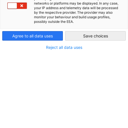
die passende Lösung.
networks or platforms may be displayed. In any case,
your IP address and telemetry data will be processed
USA - Atlanta
Ihr Raum für Austausch,
by the respective provider. The provider may also
monitor your behaviour and build usage profiles,
Zusammenarbeit und Erfolg
possibly outside the EEA.
Landing Spot – Für konzentriertes Arbeiten
Agree to all data uses
Save choices
Ab einer Firmenmitgliedschaft können Sie einen
Einzelarbeitsplatz kostenfrei buchen. Diese sogenannten
Reject all data uses
„Landing Pads“
eignen sich ideal für fokussiertes Arbeiten
und sind in unserer
Mitgliederbroschüre
beschrieben.
Konferenzraum – Für Meetings und Gruppen
Unser Boardroom bietet Platz für 2 bis 16 Personen –
perfekt für Besprechungen, Workshops oder
Präsentationen. Mitglieder erhalten exklusive
Sonderkonditionen.
Inklusive Ausstattung
✅ Kostenfreies Highspeed-WLAN
✅ Wasser- und Kaffeeservice