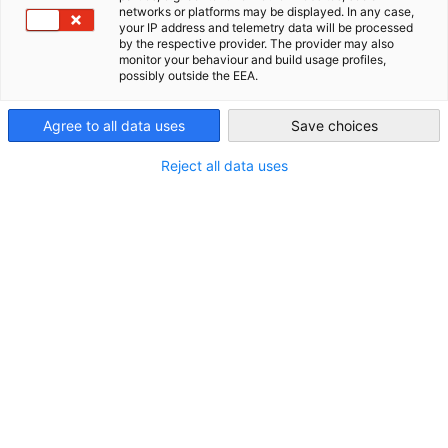
networks or platforms may be displayed. In any case,
your IP address and telemetry data will be processed
USA - Atlanta
by the respective provider. The provider may also
Mit unserem umfassenden
Dienstleistungsportfolio
monitor your behaviour and build usage profiles,
begleiten wir Sie entlang der gesamten Markteintritts-
possibly outside the EEA.
und Expansionskette: von der
Marktanalyse
über die
Agree to all data uses
Save choices
Geschäftspartner- und Standortsuche
bis hin zur
operativen Umsetzung
und
strategischen
Reject all data uses
Weiterentwicklung
vor Ort.
Entdecken Sie unsere Services im Überblick und finden
Sie die passende Lösung für Ihr Unternehmen.