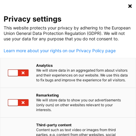
Suche öffnen
Navi
Ein
Privacy settings
This website protects your privacy by adhering to the European
Dienstleistungen
Union General Data Protection Regulation (GDPR). We will not
use your data for any purpose that you do not consent to.
Learn more about your rights on our Privacy Policy page
Wer in den US-Markt einsteigen oder dort wachsen will,
braucht mehr als nur Ambitionen – er braucht einen
Analytics
Plan. Einen, der auf fundierten Daten, klaren Strategien
We will store data in an aggregated form about visitors
and their experiences on our website. We use this data
und lokalem Know-how basiert.
to fix bugs and improve the experience for all visitors.
Remarketing
We will store data to show you our advertisements
Genau hier setzen wir an. Die
AHK USA-Süd
unterstützt
(only ours) on other websites relevant to your
German
interests.
deutsche Unternehmen dabei, ideale Voraussetzungen
für ihren Markteintritt in den USA zu schaffen – und
Third-party content
langfristig erfolgreich zu sein.
Content such as text video or images from third
parties, e.g. content from other websites, social