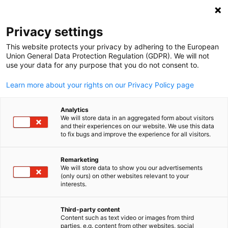
Suche öffnen
Navi
Ein
Privacy settings
This website protects your privacy by adhering to the European
Union General Data Protection Regulation (GDPR). We will not
use your data for any purpose that you do not consent to.
Learn more about your rights on our Privacy Policy page
Analytics
We will store data in an aggregated form about visitors
and their experiences on our website. We use this data
to fix bugs and improve the experience for all visitors.
2025 GACC South. Design created using Canva Pro content. License
under Canva’s Content License Agreement.
Remarketing
Tennessee
We will store data to show you our advertisements
(only ours) on other websites relevant to your
German
interests.
Tennessee ist weltbekannt für Country-Musik – aber auch ein
starker Taktgeber im deutsch-amerikanischen
Third-party content
Content such as text video or images from third
Wirtschaftsnetzwerk. Ob Automobilindustrie, Logistik, Fertigu
parties, e.g. content from other websites, social