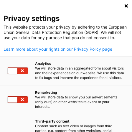
Suche öffnen
Navi
Ein
Privacy settings
This website protects your privacy by adhering to the European
Union General Data Protection Regulation (GDPR). We will not
use your data for any purpose that you do not consent to.
Learn more about your rights on our Privacy Policy page
Analytics
We will store data in an aggregated form about visitors
and their experiences on our website. We use this data
to fix bugs and improve the experience for all visitors.
© DIHK / shapecharge / E+ / Getty Images
Event
01/09/2026
Remarketing
We will store data to show you our advertisements
(only ours) on other websites relevant to your
Online-Zertifikatskurs AI
German
interests.
Manager
Third-party content
Content such as text video or images from third
parties, e.g. content from other websites, social