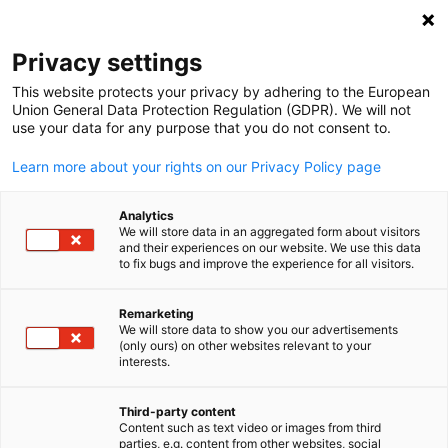
Suche öffnen
Navi
Ein
Privacy settings
This website protects your privacy by adhering to the European
Union General Data Protection Regulation (GDPR). We will not
use your data for any purpose that you do not consent to.
Learn more about your rights on our Privacy Policy page
Analytics
We will store data in an aggregated form about visitors
and their experiences on our website. We use this data
to fix bugs and improve the experience for all visitors.
2026 GACC South. Design created using Canva Pro content. License
under Canva’s Content License Agreement.
Remarketing
News
25/03/2026
We will store data to show you our advertisements
(only ours) on other websites relevant to your
German
interests.
Member Spotlight: Mimacom
Third-party content
Content such as text video or images from third
Veröffentlicht: 25. März 2026 ‖ Sprache: Englisch
parties, e.g. content from other websites, social