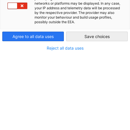
networks or platforms may be displayed. In any case,
Als Unternehmensmitglied von GACC South,
Mimacom USA
your IP address and telemetry data will be processed
USA - Atlanta
by the respective provider. The provider may also
unterstützt führende Unternehmen dabei, ihre digitale
monitor your behaviour and build usage profiles,
Transformation mit modernen, cloud-nativen
possibly outside the EEA.
Anwendungen, Datenplattformen und KI-gestützten
Lösungen voranzutreiben.
Agree to all data uses
Save choices
Reject all data uses
Mimacom hat seine Wurzeln in Stuttgart und ist europaweit
sowie in den USA stark vertreten. Das Unternehmen
verbindet technische Exzellenz mit Branchenexpertise in
den Bereichen Fertigung, Gesundheitswesen und
Biowissenschaften, Bank- und Finanzdienstleistungen,
Versicherungen, Automobilindustrie und Einzelhandel.
Mimacom bietet dem US-Markt ein einzigartiges
Wertversprechen:
Modernes Software-Engineering, kundenorientierte digitale