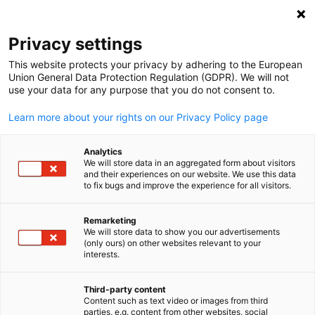
Suche öffnen
Navi
Ein
Privacy settings
This website protects your privacy by adhering to the European
Union General Data Protection Regulation (GDPR). We will not
use your data for any purpose that you do not consent to.
Learn more about your rights on our Privacy Policy page
Analytics
We will store data in an aggregated form about visitors
and their experiences on our website. We use this data
to fix bugs and improve the experience for all visitors.
News
15/01/2024
Remarketing
Member Spotlight: META
We will store data to show you our advertisements
(only ours) on other websites relevant to your
German
Storage Solutions
interests.
Third-party content
Content such as text video or images from third
Veröffentlicht: 15. Januar 2024 ‖ Sprache: Deutsch
parties, e.g. content from other websites, social