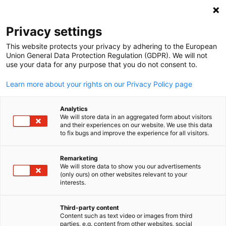
Suche öffnen
Navi
Ein
Privacy settings
This website protects your privacy by adhering to the European
Union General Data Protection Regulation (GDPR). We will not
use your data for any purpose that you do not consent to.
Learn more about your rights on our Privacy Policy page
Analytics
We will store data in an aggregated form about visitors
and their experiences on our website. We use this data
to fix bugs and improve the experience for all visitors.
Event
16/04/2026
Remarketing
2026 Annual General Meeting
We will store data to show you our advertisements
(only ours) on other websites relevant to your
German
interests.
📅 16. April 2026 | 17:00 Uhr bis 19:00 Uhr EST ‖ 📍Atlanta,
Third-party content
Greenville, & Houston
Content such as text video or images from third
parties, e.g. content from other websites, social